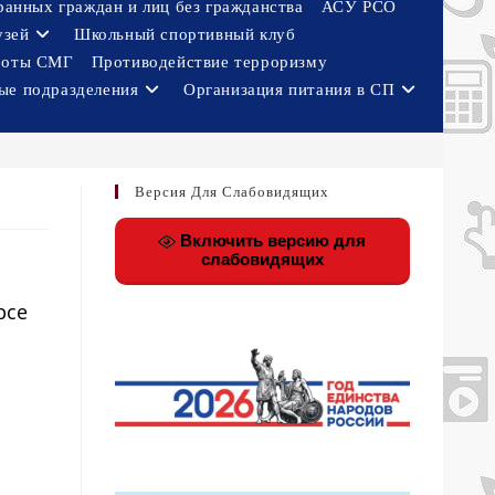
ранных граждан и лиц без гражданства
АСУ РСО
узей
Школьный спортивный клуб
боты СМГ
Противодействие терроризму
ые подразделения
Организация питания в СП
Версия Для Слабовидящих
Включить версию для
слабовидящих
рсе