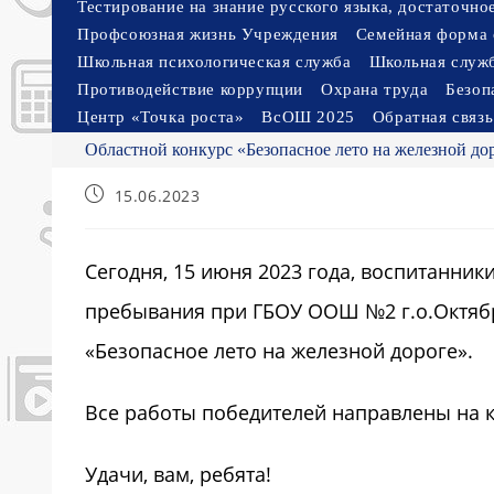
Тестирование на знание русского языка, достаточн
Профсоюзная жизнь Учреждения
Семейная форма 
Школьная психологическая служба
Школьная служ
Противодействие коррупции
Охрана труда
Безоп
Центр «Точка роста»
ВсОШ 2025
Обратная связь
Областной конкурс «Безопасное лето на железной до
Запись
15.06.2023
опубликована:
Сегодня, 15 июня 2023 года, воспитанни
пребывания при ГБОУ ООШ №2 г.о.Октябр
«Безопасное лето на железной дороге».
Все работы победителей направлены на к
Удачи, вам, ребята!