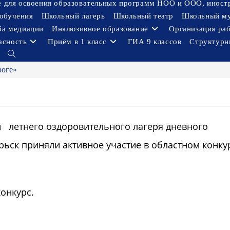
ое для освоения образовательных программ НОО и ООО, иност
обучения
Школьный лагерь
Школьный театр
Школьный м
ба медиации
Инклюзивное образование
Организация ра
асность
Приём в 1 класс
ГИА 9 классов
Структурн
Переключить
поиск
роге»
по
веб-
сайту
ки летнего оздоровительного лагеря дневного
ьск приняли активное участие в областном конку
онкурс.