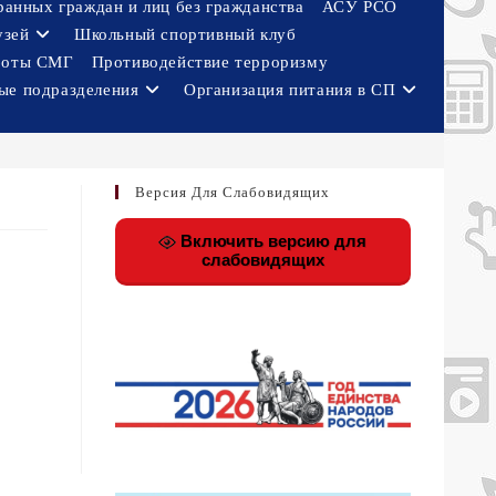
ранных граждан и лиц без гражданства
АСУ РСО
узей
Школьный спортивный клуб
боты СМГ
Противодействие терроризму
ые подразделения
Организация питания в СП
Версия Для Слабовидящих
Включить версию для
слабовидящих