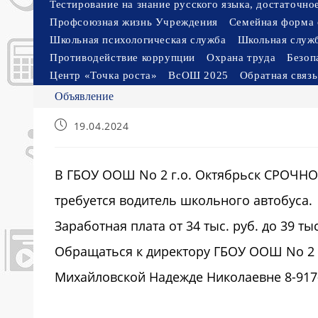
Тестирование на знание русского языка, достаточн
Профсоюзная жизнь Учреждения
Семейная форма 
Школьная психологическая служба
Школьная служ
Противодействие коррупции
Охрана труда
Безоп
Центр «Точка роста»
ВсОШ 2025
Обратная связь
Объявление
Запись
19.04.2024
опубликована:
В ГБОУ ООШ No 2 г.о. Октябрьск СРОЧНО
требуется водитель школьного автобуса.
Заработная плата от 34 тыс. руб. до 39 тыс
Обращаться к директору ГБОУ ООШ No 2 г
Михайловской Надежде Николаевне 8-917-