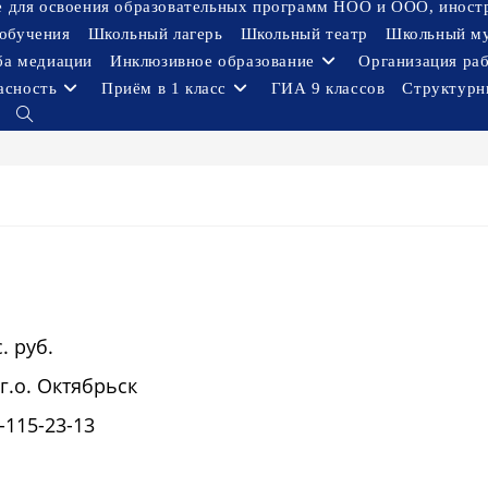
ое для освоения образовательных программ НОО и ООО, иност
обучения
Школьный лагерь
Школьный театр
Школьный м
ба медиации
Инклюзивное образование
Организация ра
асность
Приём в 1 класс
ГИА 9 классов
Структурн
Переключить
поиск
по
веб-
сайту
. руб.
.о. Октябрьск
115-23-13