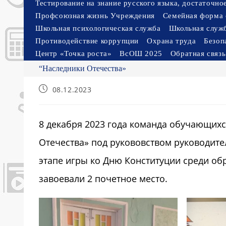
Тестирование на знание русского языка, достаточн
Профсоюзная жизнь Учреждения
Семейная форма 
Школьная психологическая служба
Школьная служ
Противодействие коррупции
Охрана труда
Безоп
Центр «Точка роста»
ВсОШ 2025
Обратная связь
“Наследники Отечества»
Запись
08.12.2023
опубликована:
8 декабря 2023 года команда обучающихс
Отечества» под рукововством руководите
этапе игры ко Дню Конституции среди об
завоевали 2 почетное место.