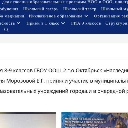
ое для освоения образовательных программ НОО и ООО, иност
обучения
Школьный лагерь
Школьный театр
Школьный м
ба медиации
Инклюзивное образование
Организация ра
асность
Приём в 1 класс
ГИА 9 классов
Структурн
Переключить
поиск
по
веб-
сайту
я 8-9 классов ГБОУ ООШ 2 г.о.Октябрьск «Наследн
ля Морозовой Е.Г. приняли участие в муниципаль
разовательных учреждений города.и в очередной 