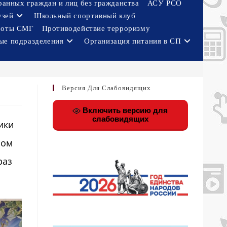
ранных граждан и лиц без гражданства
АСУ РСО
узей
Школьный спортивный клуб
боты СМГ
Противодействие терроризму
ые подразделения
Организация питания в СП
Версия Для Слабовидящих
Включить версию для
слабовидящих
ики
ном
раз