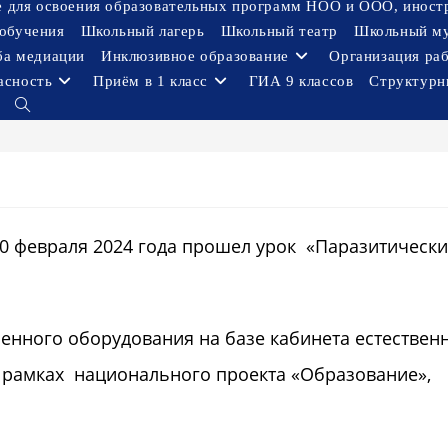
ое для освоения образовательных программ НОО и ООО, иност
обучения
Школьный лагерь
Школьный театр
Школьный м
ба медиации
Инклюзивное образование
Организация ра
асность
Приём в 1 класс
ГИА 9 классов
Структурн
Переключить
поиск
по
веб-
сайту
0 февраля 2024 года прошел урок «Паразитическ
нного оборудования на базе кабинета естественн
рамках национального проекта «Образование»,