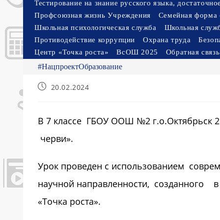
Тестирование на знание русского языка, достаточн
Профсоюзная жизнь Учреждения
Семейная форма 
Школьная психологическая служба
Школьная служ
Противодействие коррупции
Охрана труда
Безоп
Центр «Точка роста»
ВсОШ 2025
Обратная связь
#НацпроектОбразование
Запись
20.02.2024
опубликована:
В 7 классе ГБОУ ООШ №2 г.о.Октябрьск 2
черви».
Урок проведен с использованием совреме
научной направленности, созданного в 
«Точка роста».