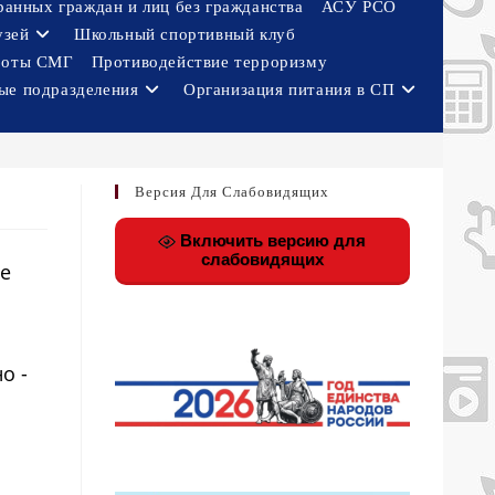
ранных граждан и лиц без гражданства
АСУ РСО
узей
Школьный спортивный клуб
боты СМГ
Противодействие терроризму
ые подразделения
Организация питания в СП
Версия Для Слабовидящих
Включить версию для
слабовидящих
ие
о -