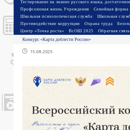
Тестирование на знание русского языка, достаточн
Профсоюзная жизнь Учреждения
Семейная форма 
Школьная психологическая служба
Школьная служ
Противодействие коррупции
Охрана труда
Безоп
Центр «Точка роста»
ВсОШ 2025
Обратная связь
Конкурс «Карта доблести России»
Запись
15.08.2025
опубликована: