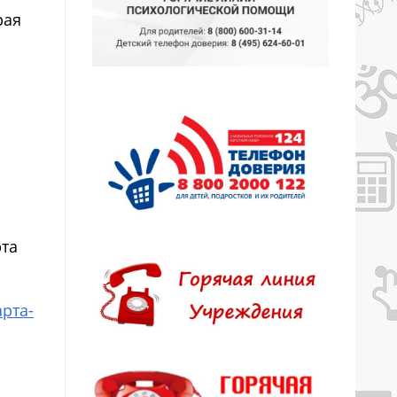
рая
рта
арта-