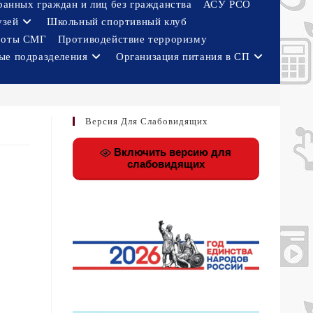
ранных граждан и лиц без гражданства
АСУ РСО
узей
Школьный спортивный клуб
боты СМГ
Противодействие терроризму
ые подразделения
Организация питания в СП
Версия Для Слабовидящих
Включить версию для
слабовидящих