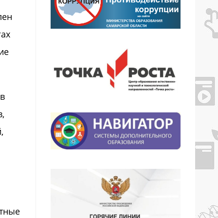
лен
гах
ие
ов
,
,
ятные