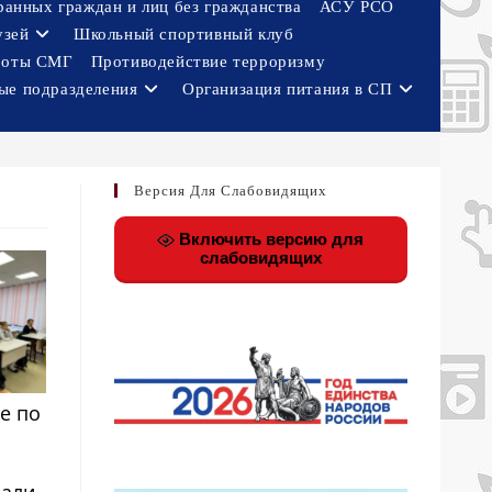
ранных граждан и лиц без гражданства
АСУ РСО
узей
Школьный спортивный клуб
боты СМГ
Противодействие терроризму
ые подразделения
Организация питания в СП
Версия Для Слабовидящих
Включить версию для
слабовидящих
е по