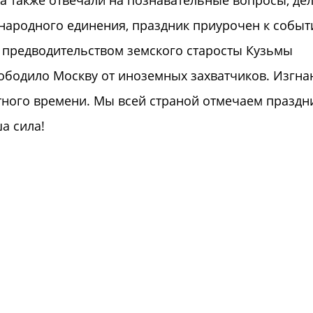
а также отвечали на познавательные вопросы, де
 народного единения, праздник приурочен к собы
д предводительством земского старосты Кузьмы
ободило Москву от иноземных захватчиков. Изгна
ного времени. Мы всей страной отмечаем праздн
а сила!