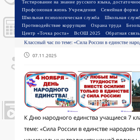
Тестирование на знание русского языка, достаточн
Профсоюзная жизнь Учреждения
Семейная форма 
Школьная психологическая служба
Школьная служ
Противодействие коррупции
Охрана труда
Безоп
Центр «Точка роста»
ВсОШ 2025
Обратная связь
Классный час по теме: «Сила России в единстве нар
Запись
07.11.2025
опубликована:
К Дню народного единства учащиеся 7 кл
теме: «Сила России в единстве народов» 