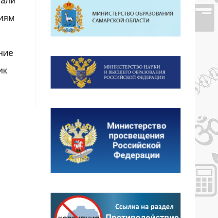
лали
тиям
ние
ик