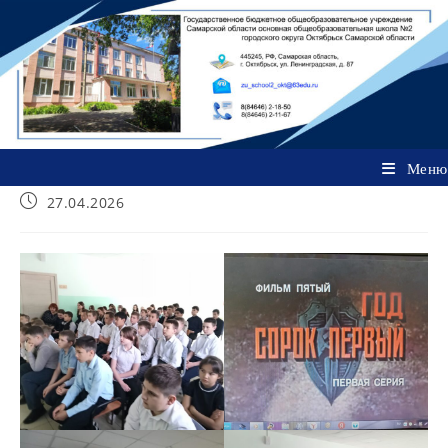
Перейти
к
содержимому
Меню
Запись
27.04.2026
опубликована: