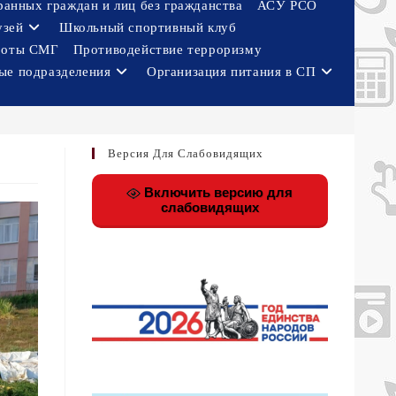
ранных граждан и лиц без гражданства
АСУ РСО
узей
Школьный спортивный клуб
боты СМГ
Противодействие терроризму
ые подразделения
Организация питания в СП
Версия Для Слабовидящих
Включить версию для
слабовидящих