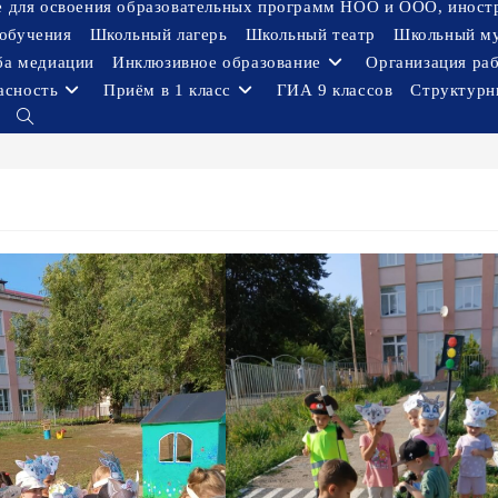
ое для освоения образовательных программ НОО и ООО, иност
обучения
Школьный лагерь
Школьный театр
Школьный м
ба медиации
Инклюзивное образование
Организация ра
асность
Приём в 1 класс
ГИА 9 классов
Структурн
Переключить
поиск
по
веб-
сайту