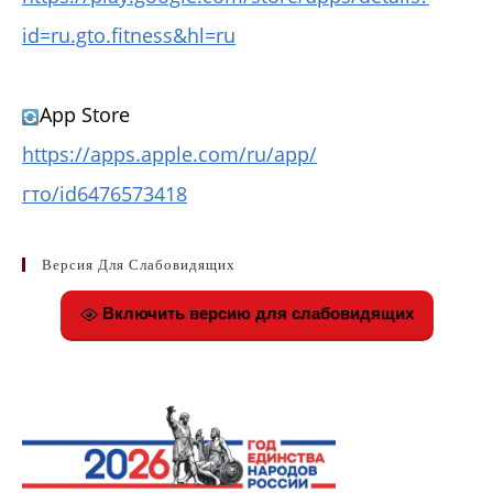
id=ru.gto.fitness&hl=ru
App Store
https://apps.apple.com/ru/app/
гто/id6476573418
Версия Для Слабовидящих
Включить версию для слабовидящих