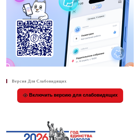
Версия Для Слабовидящих
Включить версию для слабовидящих