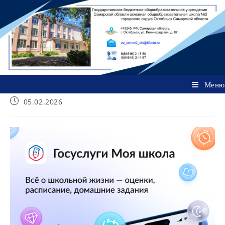
Перейти
к
содержимому
Меню
Запись
05.02.2026
опубликована: