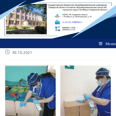
Перейти
к
содержимому
Меню
Запись
30.10.2021
опубликована: