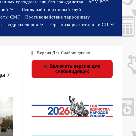
ранных граждан и лиц без гражданства
АСУ РСО
узей
Школьный спортивный клуб
боты СМГ
Противодействие терроризму
ые подразделения
Организация питания в СП
Версия Для Слабовидящих
Включить версию для
слабовидящих
ды 7