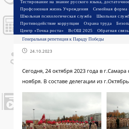
Тестирование на знание русского языка, достаточн
Профсоюзная жизнь Учреждения
Семейная форма 
Школьная психологическая служба
Школьная служ
Противодействие коррупции
Охрана труда
Безоп
Центр «Точка роста»
ВсОШ 2025
Обратная связь
Генеральная репетиция к Параду Победы
Запись
24.10.2023
опубликована:
Сегодня, 24 октября 2023 года в г.Самар
ноября. В составе делегации из г.Октябр