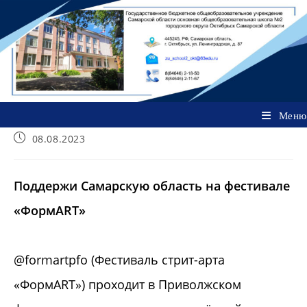
Перейти
к
содержимому
Меню
Запись
08.08.2023
опубликована:
Поддержи Самарскую область на фестивале
«ФормART»
@formartpfo (Фестиваль стрит-арта
«ФормART») проходит в Приволжском