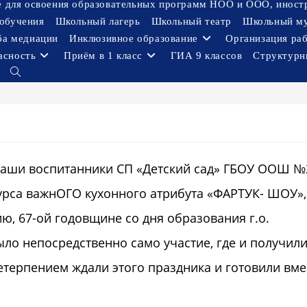
ое для освоения образовательных программ НОО и ООО, иност
обучения
Школьный лагерь
Школьный театр
Школьный м
ба медиации
Инклюзивное образование
Организация ра
асность
Приём в 1 класс
ГИА 9 классов
Структурн
Переключить
поиск
по
веб-
сайту
наши воспитанники СП «Детский сад» ГБОУ ООШ №2
урса важнОГО кухонного атрибута «ФАРТУК- ШОУ»,
, 67-ой годовщине со дня образования г.о.
ло непосредственно само участие, где и получил
етерпением ждали этого праздника и готовили вме