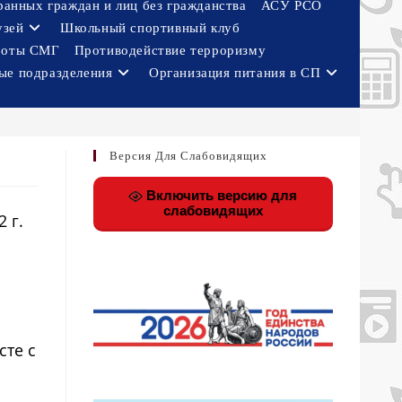
ранных граждан и лиц без гражданства
АСУ РСО
узей
Школьный спортивный клуб
боты СМГ
Противодействие терроризму
ые подразделения
Организация питания в СП
Версия Для Слабовидящих
Включить версию для
слабовидящих
 г.
и
сте с