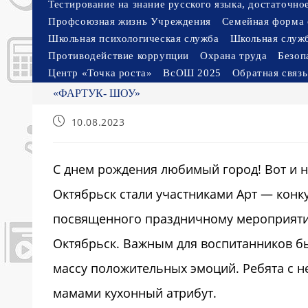
Тестирование на знание русского языка, достаточн
Профсоюзная жизнь Учреждения
Семейная форма 
Школьная психологическая служба
Школьная служ
Противодействие коррупции
Охрана труда
Безоп
Центр «Точка роста»
ВсОШ 2025
Обратная связь
«ФАРТУК- ШОУ»
Запись
10.08.2023
опубликована:
С днем рождения любимый город! Вот и 
Октябрьск стали участниками Арт — конк
посвященного праздничному мероприятию
Октябрьск. Важным для воспитанников бы
массу положительных эмоций. Ребята с н
мамами кухонный атрибут.