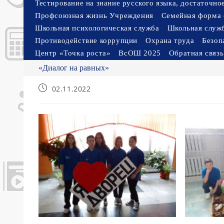
Тестирование на знание русского языка, достаточн
Профсоюзная жизнь Учреждения
Семейная форма 
Школьная психологическая служба
Школьная служ
Противодействие коррупции
Охрана труда
Безоп
Центр «Точка роста»
ВсОШ 2025
Обратная связь
«Диалог на равных»
Запись
02.11.2022
опубликована: