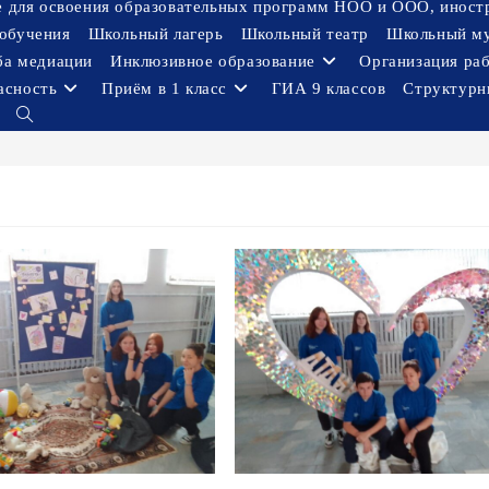
ое для освоения образовательных программ НОО и ООО, иност
обучения
Школьный лагерь
Школьный театр
Школьный м
ба медиации
Инклюзивное образование
Организация ра
асность
Приём в 1 класс
ГИА 9 классов
Структурн
Переключить
поиск
по
веб-
сайту