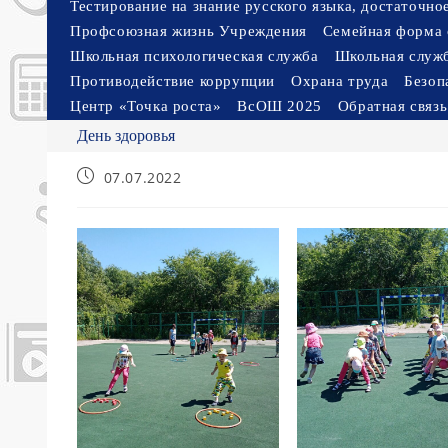
Тестирование на знание русского языка, достаточн
Профсоюзная жизнь Учреждения
Семейная форма 
Школьная психологическая служба
Школьная служ
Противодействие коррупции
Охрана труда
Безоп
Центр «Точка роста»
ВсОШ 2025
Обратная связь
День здоровья
Запись
07.07.2022
опубликована: