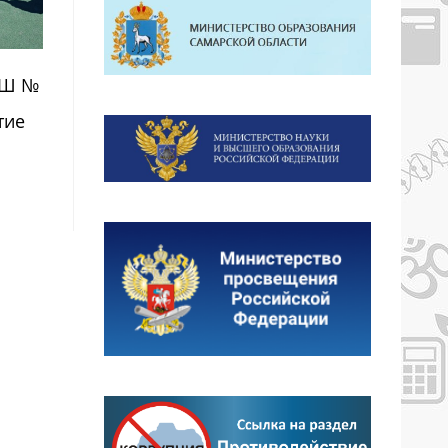
ОШ №
тие