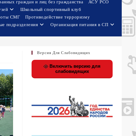
ранных граждан и лиц без гражданства
АСУ РСО
узей
Школьный спортивный клуб
боты СМГ
Противодействие терроризму
ые подразделения
Организация питания в СП
Версия Для Слабовидящих
Включить версию для
слабовидящих