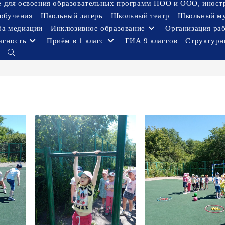
ое для освоения образовательных программ НОО и ООО, иност
обучения
Школьный лагерь
Школьный театр
Школьный м
ба медиации
Инклюзивное образование
Организация ра
асность
Приём в 1 класс
ГИА 9 классов
Структурн
Переключить
поиск
по
веб-
сайту