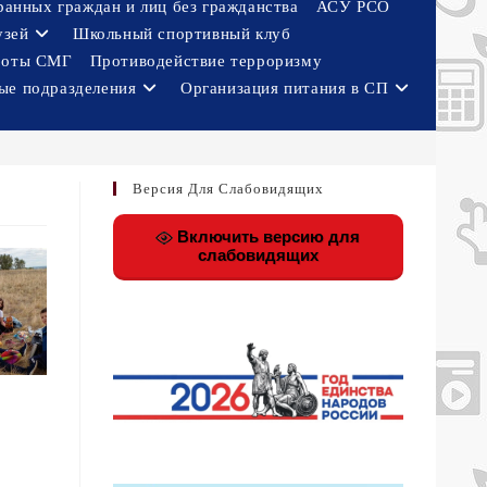
ранных граждан и лиц без гражданства
АСУ РСО
узей
Школьный спортивный клуб
боты СМГ
Противодействие терроризму
ые подразделения
Организация питания в СП
Версия Для Слабовидящих
Включить версию для
слабовидящих