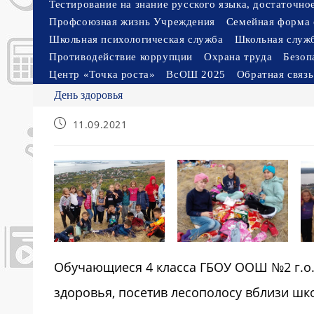
Тестирование на знание русского языка, достаточн
Профсоюзная жизнь Учреждения
Семейная форма 
Школьная психологическая служба
Школьная служ
Противодействие коррупции
Охрана труда
Безоп
Центр «Точка роста»
ВсОШ 2025
Обратная связь
День здоровья
Запись
11.09.2021
опубликована:
Обучающиеся 4 класса ГБОУ ООШ №2 г.о.
здоровья, посетив лесополосу вблизи шк