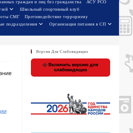
ранных граждан и лиц без гражданства
АСУ РСО
узей
Школьный спортивный клуб
боты СМГ
Противодействие терроризму
ые подразделения
Организация питания в СП
Версия Для Слабовидящих
Включить версию для
слабовидящих
ание
ции