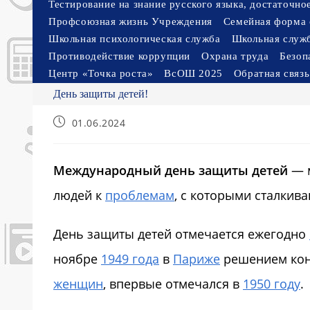
Тестирование на знание русского языка, достаточн
Профсоюзная жизнь Учреждения
Семейная форма 
Школьная психологическая служба
Школьная служ
Противодействие коррупции
Охрана труда
Безоп
Центр «Точка роста»
ВсОШ 2025
Обратная связь
День защиты детей!
Запись
01.06.2024
опубликована:
Международный день защиты детей
— м
людей к
проблемам
, с которыми сталкив
День защиты детей отмечается ежегодно
ноябре
1949 года
в
Париже
решением кон
женщин
, впервые отмечался в
1950 году
.