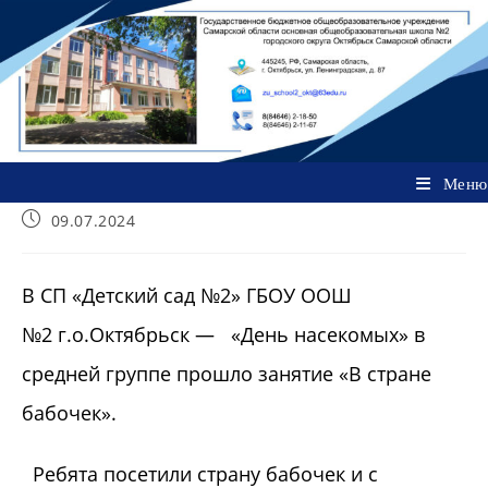
Перейти
к
содержимому
Меню
Запись
09.07.2024
опубликована:
В СП «Детский сад №2» ГБОУ ООШ
№2 г.о.Октябрьск — «День насекомых» в
средней группе прошло занятие «В стране
бабочек».
Ребята посетили страну бабочек и с