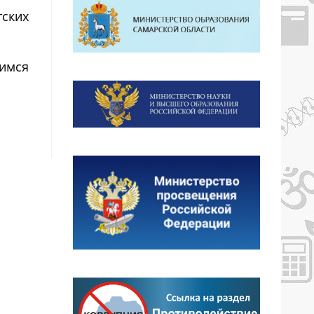
тских
щимся