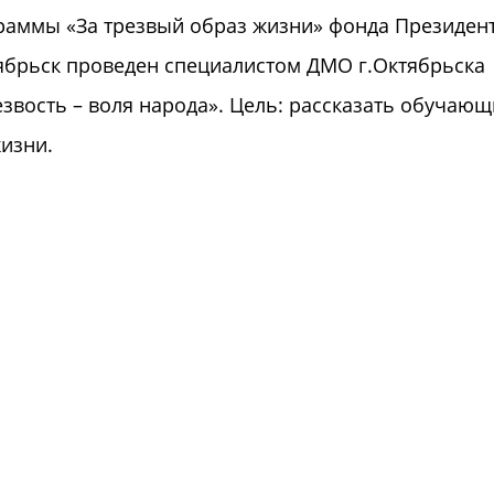
граммы «За трезвый образ жизни» фонда Президен
тябрьск проведен специалистом ДМО г.Октябрьска
езвость – воля народа». Цель: рассказать обучаю
жизни.