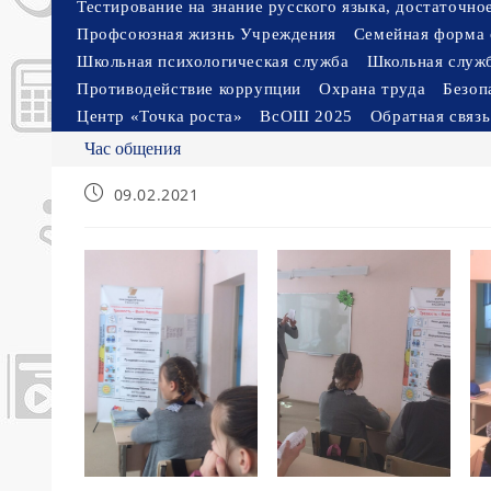
Тестирование на знание русского языка, достаточн
Профсоюзная жизнь Учреждения
Семейная форма 
Школьная психологическая служба
Школьная служ
Противодействие коррупции
Охрана труда
Безоп
Центр «Точка роста»
ВсОШ 2025
Обратная связь
Час общения
Запись
09.02.2021
опубликована: