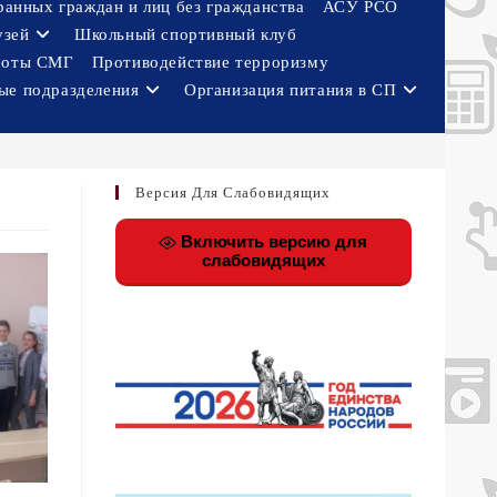
ранных граждан и лиц без гражданства
АСУ РСО
узей
Школьный спортивный клуб
боты СМГ
Противодействие терроризму
ые подразделения
Организация питания в СП
Версия Для Слабовидящих
Включить версию для
слабовидящих