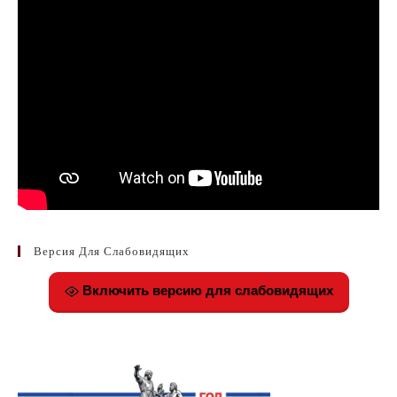
наших предков помнили и чтили будущие
поколения, память жила, традиции
сохранялись, а мы – внуки победителей
почувствовали радость и торжественность
праздника Победы. Учащиеся нашей школы
сняли фильм для участия в областном
конкурсе «ККД 2021».
Версия Для Слабовидящих
Включить версию для слабовидящих