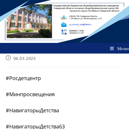
Перейти
к
содержимому
Меню
Запись
06.03.2025
опубликована:
#Росдетцентр
#Минпросвещения
#НавигаторыДетства
#НавигаторыДетства63