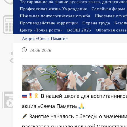
Тестирование на знание русского языка, достаточн
Профсоюзная жизнь Учреждения
Семейная форма 
Школьная психологическая служба
Школьная служ
Противодействие коррупции
Охрана труда
Безоп
Центр «Точка роста»
ВсОШ 2025
Обратная связь
Акция «Свеча Памяти»
Запись
24.06.2026
опубликована:
В нашей школе для воспитанников
акция «Свеча Памяти».
Занятие началось с беседы о значении
рассказала о начале Великой Отечественн