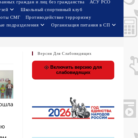
ранных граждан и лиц без гражданства
АСУ РСО
узей
Школьный спортивный клуб
боты СМГ
Противодействие терроризму
ые подразделения
Организация питания в СП
Версия Для Слабовидящих
Включить версию для
слабовидящих
рошла
ию
тем