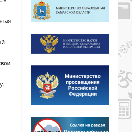
ятая
ей
свои
у.