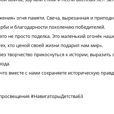
жения» огня памяти. Свеча, вырезанная и приподн
орби и благодарности поколению победителей.
это не просто поделка. Это маленький огонёк наш
ех, кто ценой своей жизни подарил нам мир».
з творчество прикоснуться к истории, выразить 
рода.
что вместе с нами сохраняете историческую правд
просвещения #НавигаторыДетства63