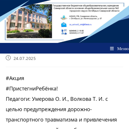
Перейти
к
содержимому
Меню
Запись
24.07.2025
опубликована:
#Акция
#ПристегниРебёнка!
Педагоги: Умерова О. И., Волкова Т. И. с
целью предупреждения дорожно-
транспортного травматизма и привлечения