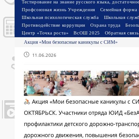
Тестирование на знание русского языка, достаточн
Профсоюзная жизнь Учреждения
Семейная форма 
Школьная психологическая служба
Школьная служ
Противодействие коррупции
Охрана труда
Безоп
Центр «Точка роста»
ВсОШ 2025
Обратная связь
Акция «Мои безопасные каникулы с СИМ»
Запись
11.06.2026
опубликована:
Акция «Мои безопасные каникулы с С
ОКТЯБРЬСК. Участники отряда ЮИД «БезА
профилактики детского дорожно-транспо
дорожного движения, повышения безопа