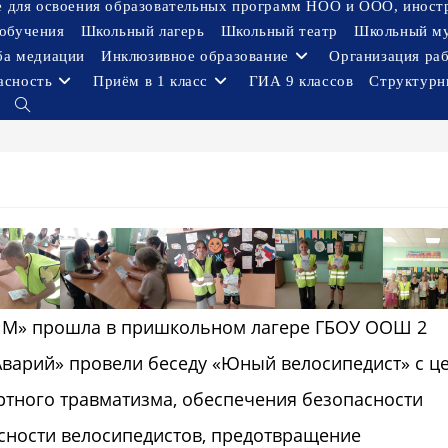
ое для освоения образовательных программ НОО и ООО, иност
обучения
Школьный лагерь
Школьный театр
Школьный м
ба медиации
Инклюзивное образование
Организация ра
асность
Приём в 1 класс
ГИА 9 классов
Структурн
Переключить
поиск
по
веб-
сайту
ИМ» прошла в пришкольном лагере ГБОУ ООШ 2
варий» провели беседу «Юный велосипедист» с ц
ртного травматизма, обеспечения безопасности
сности велосипедистов, предотвращение