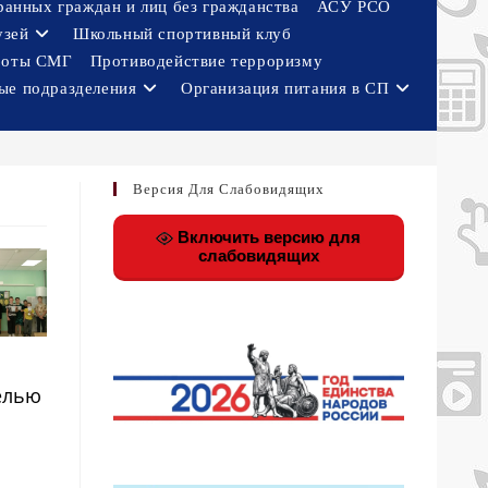
ранных граждан и лиц без гражданства
АСУ РСО
узей
Школьный спортивный клуб
боты СМГ
Противодействие терроризму
ые подразделения
Организация питания в СП
Версия Для Слабовидящих
Включить версию для
слабовидящих
елью