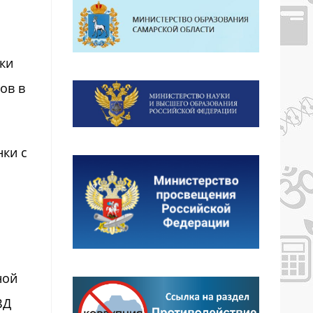
ки
ов в
ки с
ной
ВД