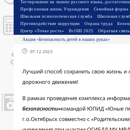
Тестирование на знание русского языка, достаточн
Профсоюзная жизнь Учреждения
Семейная форма 
Школьная психологическая служба
Школьная служ
Противодействие коррупции
Охрана труда
Безоп
Центр «Точка роста»
ВсОШ 2025
Обратная связь
Акция «Безопасность детей в наших руках»
Запись
07.12.2023
опубликована:
Лучший способ сохранить свою жизнь и 
дорожного движения!
В рамках проведения комплекса информ
безопасности»
командой ЮПИД «Юные пе
г.о.Октябрьск совместно с «Родительски
учреждения при участии ОГИБДД МУ МВД 