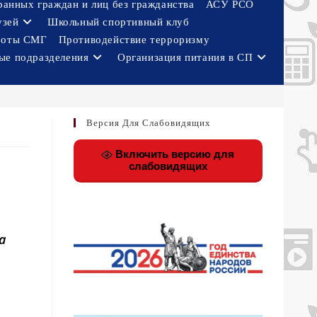
ранных граждан и лиц без гражданства
АСУ РСО
узей
Школьный спортивный клуб
боты СМГ
Противодействие терроризму
ые подразделения
Организация питания в СП
Версия Для Слабовидящих
Включить версию для
слабовидящих
а