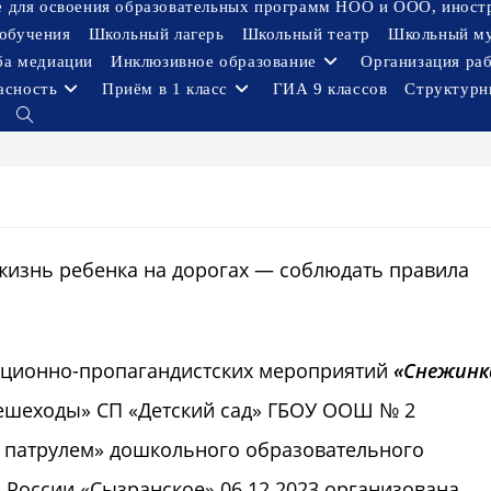
ое для освоения образовательных программ НОО и ООО, иност
обучения
Школьный лагерь
Школьный театр
Школьный м
ба медиации
Инклюзивное образование
Организация ра
асность
Приём в 1 класс
ГИА 9 классов
Структурн
Переключить
поиск
по
веб-
сайту
жизнь ребенка на дорогах — соблюдать правила
ационно-пропагандистских мероприятий
«Снежинк
шеходы» СП «Детский сад» ГБОУ ООШ № 2
м патрулем» дошкольного образовательного
России «Сызранское» 06.12.2023 организована