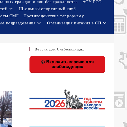
ранных граждан и лиц без гражданства
АСУ РСО
узей
Школьный спортивный клуб
боты СМГ
Противодействие терроризму
ые подразделения
Организация питания в СП
Версия Для Слабовидящих
Включить версию для
слабовидящих