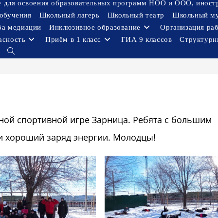
ое для освоения образовательных программ НОО и ООО, иност
обучения
Школьный лагерь
Школьный театр
Школьный м
ба медиации
Инклюзивное образование
Организация ра
асность
Приём в 1 класс
ГИА 9 классов
Структурн
Переключить
поиск
по
веб-
сайту
ьной спортивной игре Зарница. Ребята с большим
и хороший заряд энергии. Молодцы!