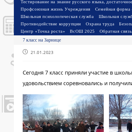
Тестирование на знание русского языка, достаточн
Профсоюзная жизнь Учреждения
Семейная форма 
Школьная психологическая служба
Школьная служ
Противодействие коррупции
Охрана труда
Безоп
Центр «Точка роста»
ВсОШ 2025
Обратная связь
7 класс на Зарнице
Запись
21.01.2023
опубликована:
Сегодня 7 класс приняли участие в школ
удовольствием соревновались и получил